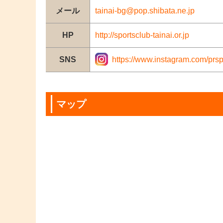
メール
tainai-bg@pop.shibata.ne.jp
HP
http://sportsclub-tainai.or.jp
SNS
https://www.instagram.com/prsp
マップ