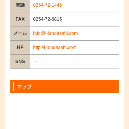
電話
0254-72-1445
FAX
0254-72-6815
メール
info@i-landasahi.com
HP
http://i-landasahi.com
SNS
－
マップ